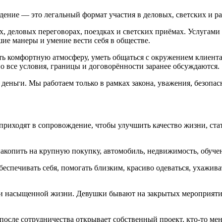
ождение — это легальный формат участия в деловых, светских и 
ях, деловых переговорах, поездках и светских приёмах. Услуга
ие манеры и умение вести себя в обществе.
ть комфортную атмосферу, уметь общаться с окружением клиента
о все условия, границы и договорённости заранее обсуждаются.
 деньги. Мы работаем только в рамках закона, уважения, безопа
иходят в сопровождение, чтобы улучшить качество жизни, стат
акопить на крупную покупку, автомобиль, недвижимость, обучен
еспечивать себя, помогать близким, красиво одеваться, ухажив
й и насыщенной жизни. Девушки бывают на закрытых мероприяти
после сотрудничества открывает собственный проект, кто-то мен