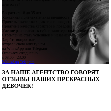
агентства?
Возраст от 18 до 35 лет
Ухоженная привлекательная внешность
Приятные качества характера и поведения
Приятные качества характера и поведения
Умение располагать к себе и заинтересовать собеседника
Стремление стать успешной и независимой
Задайте вопрос или
отправь свою анкету нам
на WhatsApp или Telegram
Отвечаем ежедневно
с 08:00 - 23:00
WhatsApp
Telegram
ЗА НАШЕ АГЕНТСТВО ГОВОРЯТ
ОТЗЫВЫ НАШИХ ПРЕКРАСНЫХ
ДЕВОЧЕК!