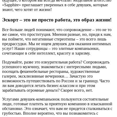
будущее, о котором вы всегда мечтали! Модельное агентство
«Sapphire» приглашает уверенных в себе девушек, которые
знают, чего хотят от жизни!
Эскорт – это не просто работа, это образ жизни!
Все больше людей понимают, что сопровождение – это не то
же самое, что проституция. Мнения разные, но, придя к нам,
вы поймете, что негативные стереотипы – это всего лишь
предрассудки. Мы не ищем девушек для оказания интимных
услуг! Наши сотрудницы – это элитные компаньонки,
сочетающие в себе интеллект, красоту и харизму.
Подумайте, разве это изнурительная работа? Сопровождать
успешного мужчину, знакомиться с интересными людьми,
посещать фешенебельные рестораны, художественные
галереи, эксклюзивные вечеринки… Зачастую это
возможность путешествовать по России и за границу. Часто
ли вам доводится летать бизнес-классом и при этом
зарабатывать огромные деньги? Скорее всего, нет.
Услугами девушек-компаньонок пользуются состоятельные
люди, готовые платить за приятную компанию в изысканной
обстановке. Это означает, что вам не придется сталкиваться с
грубостью. Вполне вероятно, что вы познакомитесь с