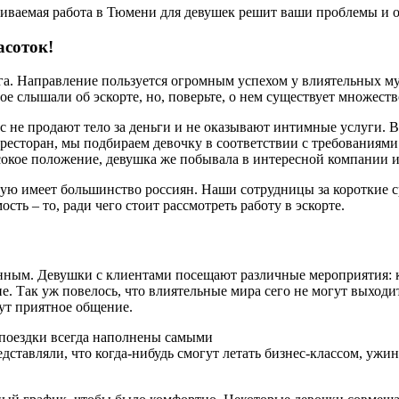
иваемая работа в Тюмени для девушек решит ваши проблемы и 
асоток!
уга. Направление пользуется огромным успехом у влиятельных му
 слышали об эскорте, но, поверьте, о нем существует множеств
 не продают тело за деньги и не оказывают интимные услуги. В
в ресторан, мы подбираем девочку в соответствии с требованиям
кое положение, девушка же побывала в интересной компании и 
орую имеет большинство россиян. Наши сотрудницы за короткие 
ть – то, ради чего стоит рассмотреть работу в эскорте.
нным. Девушки с клиентами посещают различные мероприятия: к
 Так уж повелось, что влиятельные мира сего не могут выходить
ут приятное общение.
е поездки всегда наполнены самыми
дставляли, что когда-нибудь смогут летать бизнес-классом, ужи