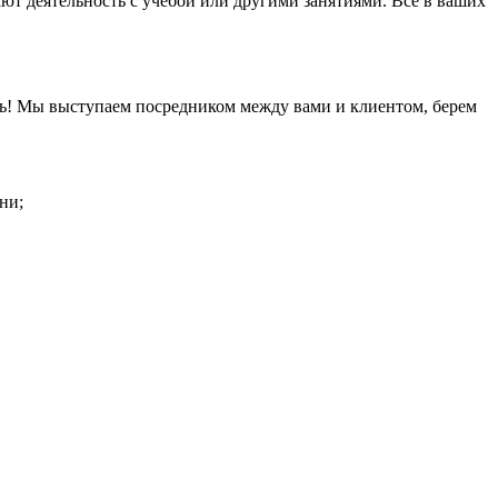
т деятельность с учебой или другими занятиями. Все в ваших
ать! Мы выступаем посредником между вами и клиентом, берем
ни;