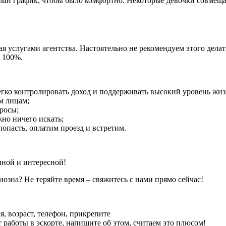
й график, чтобы было комфортно. Некоторые девочки совмещаю
ая услугами агентства. Настоятельно не рекомендуем этого дел
с 100%.
легко контролировать доход и поддерживать высокий уровень жиз
м лицам;
росы;
но ничего искать;
попасть, оплатим проезд и встретим.
нной и интересной!
иозна? Не теряйте время – свяжитесь с нами прямо сейчас!
, возраст, телефон, прикрепите
 работы в эскорте, напишите об этом, считаем это плюсом!