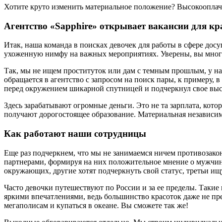
Хотите круто изменить материальное положение? Высокооплач
Агентство «Sapphire» открывает вакансии для кр
Итак, наша команда в поисках девочек для работы в сфере дос
ухоженную нимфу на важных мероприятиях. Уверены, вы многое
Так, мы не ищем проституток или дам с темным прошлым, у нас
обращается в агентство с запросом на поиск пары, к примеру, 
перед окружением шикарной спутницей и подчеркнул свое высо
Здесь зарабатывают огромные деньги. Это не та зарплата, кот
получают дорогостоящее образование. Материальная независимос
Как работают наши сотрудницы
Еще раз подчеркнем, что мы не занимаемся ничем противозако
партнерами, формируя на них положительное мнение о мужчине.
окружающих, другие хотят подчеркнуть свой статус, третьи ищ
Часто девочки путешествуют по России и за ее пределы. Таки
яркими впечатлениями, ведь большинство красоток даже не пре
мегаполисам и купаться в океане. Вы сможете так же!