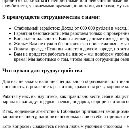
придется сталкиваться с неприятными или невоспитанными люд
шоу-бизнеса, уважаемыми врачами, юристами, актерами, музыка
5 преимуществ сотрудничества с нами:
Стабильный заработок: Доход от 600 000 рублей в месяц
Гарантия безопасности: Мы работаем только с проверен
Конфиденциальность: Ваши личные данные никогда не бу
Жилье: Вам не нужно беспокоиться о поиске жилья – мы 
Оплата проезда: Если вы живете в другом городе, но хот
Вам не придется работать на износ – мы подберем удобн
время! Мы заботимся о том, чтобы наши сотрудницы был
Что нужно для трудоустройства
Для нас не важны наличие специального образования или знани
внешность, стремление к развитию, грамотная речь, хорошие 
Работая у нас, вы научитесь, как правильно вести себя в обще
зарплаты вас ждут щедрые чаевые, подарки, сюрпризы и многое
Итак, модельное агентство в Тобольске приглашает амбициозн
заполните анкету, напишите несколько слов о себе и приложит
Есть вопросы? Свяжитесь с нами любым удобным способом – м