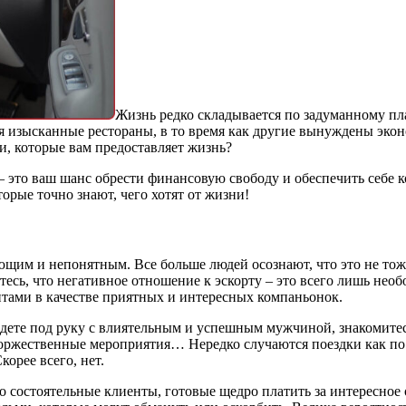
Жизнь редко складывается по задуманному пла
ая изысканные рестораны, в то время как другие вынуждены эко
и, которые вам предоставляет жизнь?
 – это ваш шанс обрести финансовую свободу и обеспечить себе 
рые точно знают, чего хотят от жизни!
ающим и непонятным. Все больше людей осознают, что это не то
итесь, что негативное отношение к эскорту – это всего лишь не
тами в качестве приятных и интересных компаньонок.
 идете под руку с влиятельным и успешным мужчиной, знакомите
жественные мероприятия… Нередко случаются поездки как по Рос
орее всего, нет.
остоятельные клиенты, готовые щедро платить за интересное о