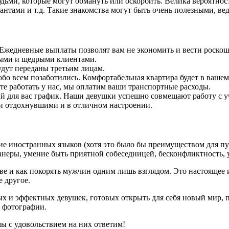
ьми, которые могут обмануть или оскорбить. Велика вероятност
нтами и т.д. Такие знакомства могут быть очень полезными, вед
. Ежедневные выплаты позволят вам не экономить и вести роско
ными и щедрыми клиентами.
дут переданы третьим лицам.
обо всем позаботились. Комфортабельная квартира будет в ваше
ите работать у нас, мы оплатим ваши транспортные расходы.
ый для вас график. Наши девушки успешно совмещают работу с 
и отдохнувшими и в отличном настроении.
е иностранных языков (хотя это было бы преимуществом для пут
манеры, умение быть приятной собеседницей, бесконфликтность,
стве и как покорять мужчин одним лишь взглядом. Это настоящее
 другое.
ых и эффектных девушек, готовых открыть для себя новый мир,
е фотографии.
ы с удовольствием на них ответим!