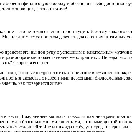
нс обрести финансовую свободу и обеспечить себе достойное бу
 точно знающих, чего они хотят!
ние – это не тождественно проституции. И хотя у каждого есть 
ф. Мы не занимаемся поиском девушек для оказания интимных ус
ько представьте: вы под руку с успешным и влиятельным мужчин
и разнообразные торжественные мероприятия… Нередко это путеш
вать? Скорее всего, нет.
 люди, готовые щедро платить за приятное времяпрепровождение
тность знакомства с известными персонами: бизнесменами, зве
е знаешь, как повернется жизнь.
й в месяц. Ежедневные выплаты позволят вам не ограничивать се
еренными и благонадежными клиентами, готовыми достойно опла
тся в строжайшей тайне и никогда не будут переданы третьим л