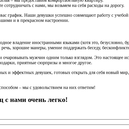
жилья – мы предоставим комфортабельную квартиру.
е сотрудничать с нами, мы возьмем на себя расходы на дорогу.
я вас график. Наши девушки успешно совмещают работу с учебой
вшими и в прекрасном настроении.
одное владение иностранными языками (хотя это, безусловно, бу
 речь, хорошие манеры, умение поддержать беседу, бесконфликт
е и очаровывать мужчин одним только взглядом. Это настоящее и
подарки, приятные сюрпризы и многое другое.
ных и эффектных девушек, готовых открыть для себя новый мир,
пособом – мы с удовольствием на них ответим!
ц с нами очень легко!