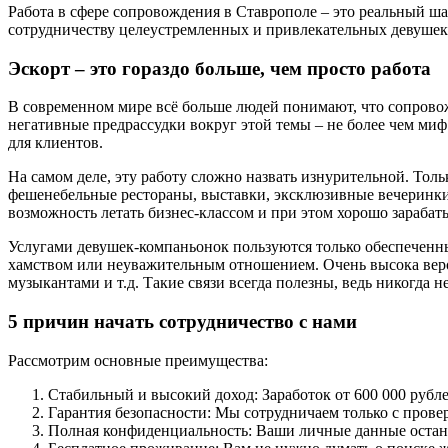
Работа в сфере сопровождения в Ставрополе – это реальный ша
сотрудничеству целеустремленных и привлекательных девушек,
Эскорт – это гораздо больше, чем просто работа
В современном мире всё больше людей понимают, что сопровожде
негативные предрассудки вокруг этой темы – не более чем ми
для клиентов.
На самом деле, эту работу сложно назвать изнурительной. Тол
фешенебельные рестораны, выставки, эксклюзивные вечеринки 
возможность летать бизнес-классом и при этом хорошо зарабаты
Услугами девушек-компаньонок пользуются только обеспеченные
хамством или неуважительным отношением. Очень высока вероя
музыкантами и т.д. Такие связи всегда полезны, ведь никогда н
5 причин начать сотрудничество с нами
Рассмотрим основные преимущества:
Стабильный и высокий доход: Заработок от 600 000 рубле
Гарантия безопасности: Мы сотрудничаем только с пров
Полная конфиденциальность: Ваши личные данные остану