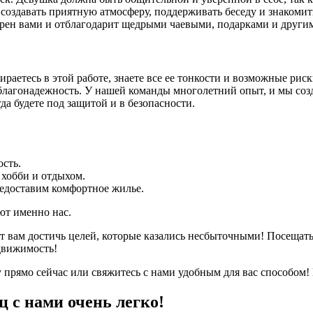
создавать приятную атмосферу, поддерживать беседу и знакоми
окорен вами и отблагодарит щедрыми чаевыми, подарками и други
ираетесь в этой работе, знаете все ее тонкости и возможные рис
 благонадежность. У нашей команды многолетний опыт, и мы со
а будете под защитой и в безопасности.
сть.
 хобби и отдыхом.
редоставим комфортное жилье.
ют именно нас.
т вам достичь целей, которые казались несбыточными! Посещать
движимость!
 прямо сейчас или свяжитесь с нами удобным для вас способом!
ц с нами очень легко!