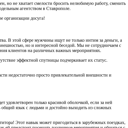
н, но не хватает смелости бросить нелюбимую работу, сменить
модельным агентством в Ставрополе.
е организации досуга!
тва. В этой сфере мужчины ищут не только интим за деньги, а
внешностью, но и интересной беседой. Мы не сотрудничаем с
ния клиентов на различных важных мероприятиях.
сутствие эффектной спутницы подчеркивает их статус.
ласти недостаточно просто привлекательной внешности и
ет удовлетворен только красивой оболочкой, если за ней
 общий язык с людьми и достойно выходить из сложных
титора! Этот навык может пригодиться в зарубежных поездках,
как ей предстоит посещать различные мероприятия и общаться с