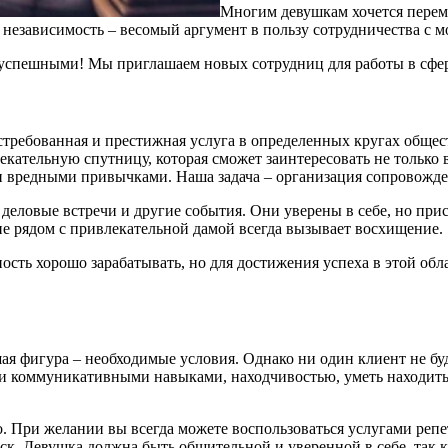
Многим девушкам хочется переме
 независимость – весомый аргумент в пользу сотрудничества с 
ь успешными! Мы приглашаем новых сотрудниц для работы в сфер
остребованная и престижная услуга в определенных кругах общес
кательную спутницу, которая сможет заинтересовать не только 
вредными привычками. Наша задача – организация сопровожде
деловые встречи и другие события. Они уверены в себе, но при
ие рядом с привлекательной дамой всегда вызывает восхищение.
ость хорошо зарабатывать, но для достижения успеха в этой об
ая фигура – необходимые условия. Однако ни один клиент не буд
ми коммуникативными навыками, находчивостью, уметь находить
. При желании вы всегда можете воспользоваться услугами репе
уск. Девушка должна быть общительной и уверенной в себе, так 