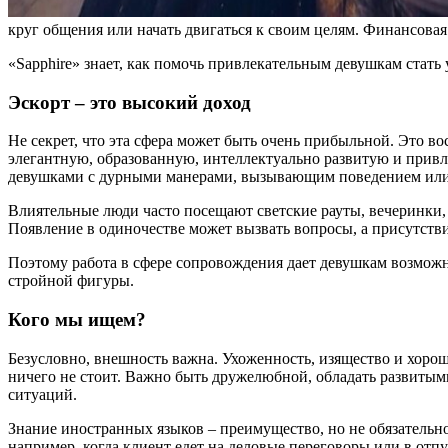
круг общения или начать двигаться к своим целям. Финансовая
«Sapphire» знает, как помочь привлекательным девушкам стат
Эскорт – это высокий доход
Не секрет, что эта сфера может быть очень прибыльной. Это в
элегантную, образованную, интеллектуально развитую и привле
девушками с дурными манерами, вызывающим поведением или 
Влиятельные люди часто посещают светские рауты, вечеринки, 
Появление в одиночестве может вызвать вопросы, а присутств
Поэтому работа в сфере сопровождения дает девушкам возможн
стройной фигуры.
Кого мы ищем?
Безусловно, внешность важна. Ухоженность, изящество и хорош
ничего не стоит. Важно быть дружелюбной, обладать развиты
ситуаций.
Знание иностранных языков – преимущество, но не обязательно
например, когда клиент едет на деловые переговоры или в отп