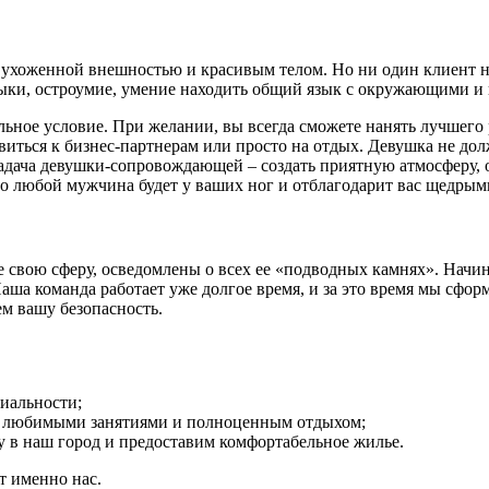
 ухоженной внешностью и красивым телом. Но ни один клиент не 
ыки, остроумие, умение находить общий язык с окружающими и 
льное условие. При желании, вы всегда сможете нанять лучшего
виться к бизнес-партнерам или просто на отдых. Девушка не дол
 Задача девушки-сопровождающей – создать приятную атмосферу, 
, то любой мужчина будет у ваших ног и отблагодарит вас щедр
е свою сферу, осведомлены о всех ее «подводных камнях». Начин
. Наша команда работает уже долгое время, и за это время мы с
ем вашу безопасность.
иальности;
й, любимыми занятиями и полноценным отдыхом;
у в наш город и предоставим комфортабельное жилье.
т именно нас.