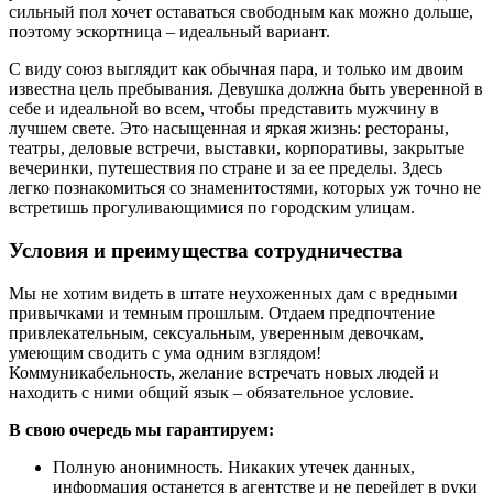
сильный пол хочет оставаться свободным как можно дольше,
поэтому эскортница – идеальный вариант.
С виду союз выглядит как обычная пара, и только им двоим
известна цель пребывания. Девушка должна быть уверенной в
себе и идеальной во всем, чтобы представить мужчину в
лучшем свете. Это насыщенная и яркая жизнь: рестораны,
театры, деловые встречи, выставки, корпоративы, закрытые
вечеринки, путешествия по стране и за ее пределы. Здесь
легко познакомиться со знаменитостями, которых уж точно не
встретишь прогуливающимися по городским улицам.
Условия и преимущества сотрудничества
Мы не хотим видеть в штате неухоженных дам с вредными
привычками и темным прошлым. Отдаем предпочтение
привлекательным, сексуальным, уверенным девочкам,
умеющим сводить с ума одним взглядом!
Коммуникабельность, желание встречать новых людей и
находить с ними общий язык – обязательное условие.
В свою очередь мы гарантируем:
Полную анонимность. Никаких утечек данных,
информация останется в агентстве и не перейдет в руки