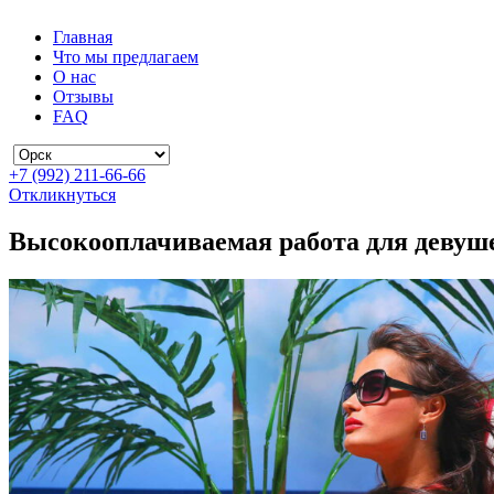
Главная
Что мы предлагаем
О нас
Отзывы
FAQ
+7 (992) 211-66-66
Откликнуться
Высокооплачиваемая работа для девуш