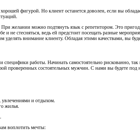
хорошей фигурой. Но клиент останется доволен, если вы облад
итуаций.
 При желании можно подтянуть язык с репетитором. Это пригодит
бе и не стесняться, ведь ей предстоит посещать разные меропр
том уделять внимание клиенту. Обладая этими качествами, вы бу
и специфики работы. Начинать самостоятельно рискованно, так 
базой проверенных состоятельных мужчин. С нами вы будете под
, увлечениями и отдыхом.
о жилья.
.
ам воплотить мечты: