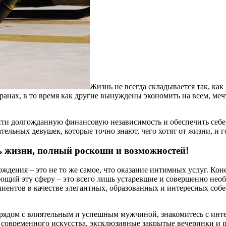
Жизнь не всегда складывается так, как
ах, в то время как другие вынуждены экономить на всем, мечта
ести долгожданную финансовую независимость и обеспечить себ
ельных девушек, которые точно знают, чего хотят от жизни, и г
ль жизни, полный роскоши и возможностей!
дения – это не то же самое, что оказание интимных услуг. Коне
жающий эту сферу – это всего лишь устаревшие и совершенно не
ентов в качестве элегантных, образованных и интересных собе
ы рядом с влиятельным и успешным мужчиной, знакомитесь с ин
 современного искусства, эксклюзивные закрытые вечеринки и 