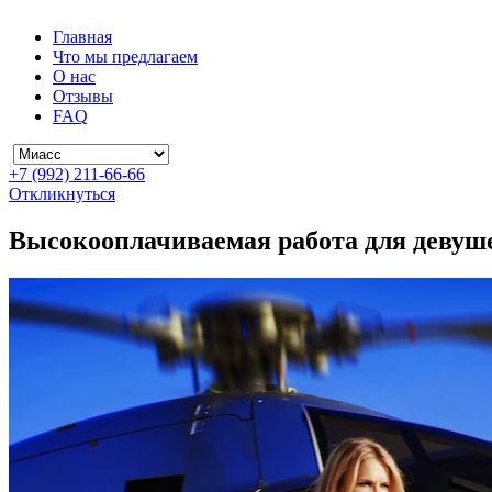
Главная
Что мы предлагаем
О нас
Отзывы
FAQ
+7 (992) 211-66-66
Откликнуться
Высокооплачиваемая работа для девуш