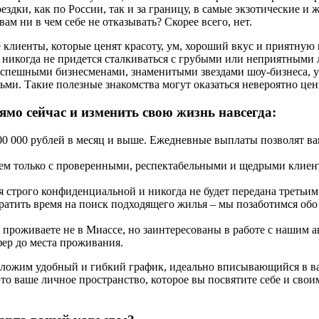
ки, как по России, так и за границу, в самые экзотические и ж
ам ни в чем себе не отказывать? Скорее всего, нет.
лиенты, которые ценят красоту, ум, хороший вкус и приятную 
ам никогда не придется сталкиваться с грубыми или неприятными
 успешными бизнесменами, знаменитыми звездами шоу-бизнеса,
ми. Такие полезные знакомства могут оказаться невероятно це
ямо сейчас и изменить свою жизнь навсегда:
00 000 рублей в месяц и выше. Ежедневные выплаты позволят вам
ем только с проверенными, респектабельными и щедрыми клиен
строго конфиденциальной и никогда не будет передана третьим
атить время на поиск подходящего жилья – мы позаботимся обо 
ы проживаете не в Миассе, но заинтересованы в работе с нашим
ер до места проживания.
дложим удобный и гибкий график, идеально вписывающийся в ва
о ваше личное пространство, которое вы посвятите себе и сво