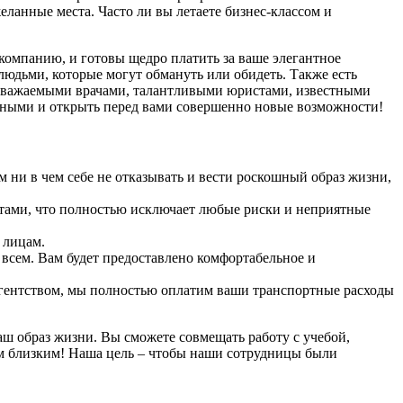
еланные места. Часто ли вы летаете бизнес-классом и
компанию, и готовы щедро платить за ваше элегантное
 людьми, которые могут обмануть или обидеть. Также есть
 уважаемыми врачами, талантливыми юристами, известными
нными и открыть перед вами совершенно новые возможности!
 ни в чем себе не отказывать и вести роскошный образ жизни,
тами, что полностью исключает любые риски и неприятные
 лицам.
всем. Вам будет предоставлено комфортабельное и
 агентством, мы полностью оплатим ваши транспортные расходы
ш образ жизни. Вы сможете совмещать работу с учебой,
им близким! Наша цель – чтобы наши сотрудницы были