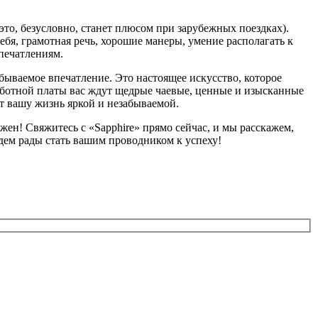
то, безусловно, станет плюсом при зарубежных поездках).
бя, грамотная речь, хорошие манеры, умение располагать к
впечатлениям.
бываемое впечатление. Это настоящее искусство, которое
работной платы вас ждут щедрые чаевые, ценные и изысканные
т вашу жизнь яркой и незабываемой.
ен! Свяжитесь с «Sapphire» прямо сейчас, и мы расскажем,
дем рады стать вашим проводником к успеху!