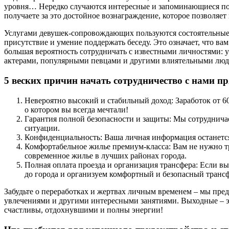
уровня… Нередко случаются интересные и запоминающиеся поезд
получаете за это достойное вознаграждение, которое позволяет в
Услугами девушек-сопровождающих пользуются состоятельные к
присутствие и умение поддержать беседу. Это означает, что в
большая вероятность сотрудничать с известными личностями:
актерами, популярными певцами и другими влиятельными людь
5 веских причин начать сотрудничество с нами пр
Невероятно высокий и стабильный доход: Заработок от 6
о котором вы всегда мечтали!
Гарантия полной безопасности и защиты: Мы сотруднича
ситуации.
Конфиденциальность: Ваша личная информация останется 
Комфортабельное жилье премиум-класса: Вам не нужно тр
современное жилье в лучших районах города.
Полная оплата проезда и организация трансфера: Если в
до города и организуем комфортный и безопасный трансф
Забудьте о переработках и жертвах личным временем – мы пре
увлечениями и другими интересными занятиями. Выходные – эт
счастливы, отдохнувшими и полны энергии!