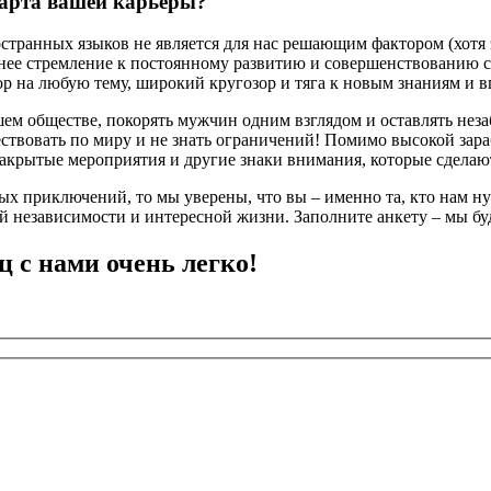
старта вашей карьеры?
транных языков не является для нас решающим фактором (хотя э
нее стремление к постоянному развитию и совершенствованию се
ор на любую тему, широкий кругозор и тяга к новым знаниям и 
шем обществе, покорять мужчин одним взглядом и оставлять неза
шествовать по миру и не знать ограничений! Помимо высокой за
акрытые мероприятия и другие знаки внимания, которые сделаю
х приключений, то мы уверены, что вы – именно та, кто нам нуж
й независимости и интересной жизни. Заполните анкету – мы бу
ц с нами очень легко!