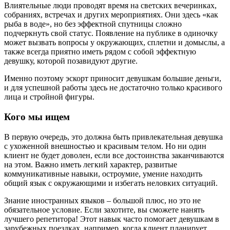
Влиятельные люди проводят время на светских вечеринках,
собраниях, встречах и других мероприятиях. Они здесь «как
рыба в воде», но без эффектной спутницы сложно
подчеркнуть свой статус. Появление на публике в одиночку
может вызвать вопросы у окружающих, сплетни и домыслы, а
также всегда приятно иметь рядом с собой эффектную
девушку, которой позавидуют другие.
Именно поэтому эскорт приносит девушкам большие деньги,
и для успешной работы здесь не достаточно только красивого
лица и стройной фигуры.
Кого мы ищем
В первую очередь, это должна быть привлекательная девушка
с ухоженной внешностью и красивым телом. Но ни один
клиент не будет доволен, если все достоинства заканчиваются
на этом. Важно иметь легкий характер, развитые
коммуникативные навыки, остроумие, умение находить
общий язык с окружающими и избегать неловких ситуаций.
Знание иностранных языков – большой плюс, но это не
обязательное условие. Если захотите, вы сможете нанять
лучшего репетитора! Этот навык часто помогает девушкам в
зарубежных поездках, например, когда клиент планирует