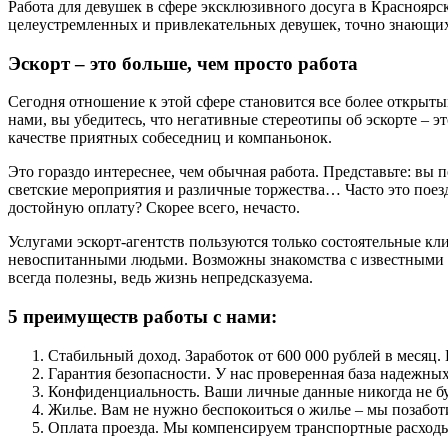
Работа для девушек в сфере эксклюзивного досуга в Красноярс
целеустремленных и привлекательных девушек, точно знающих,
Эскорт – это больше, чем просто работа
Сегодня отношение к этой сфере становится все более открытым
нами, вы убедитесь, что негативные стереотипы об эскорте –
качестве приятных собеседниц и компаньонок.
Это гораздо интереснее, чем обычная работа. Представьте: вы
светские мероприятия и различные торжества… Часто это поездк
достойную оплату? Скорее всего, нечасто.
Услугами эскорт-агентств пользуются только состоятельные кл
невоспитанными людьми. Возможны знакомства с известными ли
всегда полезны, ведь жизнь непредсказуема.
5 преимуществ работы с нами:
Стабильный доход. Заработок от 600 000 рублей в месяц.
Гарантия безопасности. У нас проверенная база надежны
Конфиденциальность. Ваши личные данные никогда не бу
Жилье. Вам не нужно беспокоиться о жилье – мы позабот
Оплата проезда. Мы компенсируем транспортные расходы, 