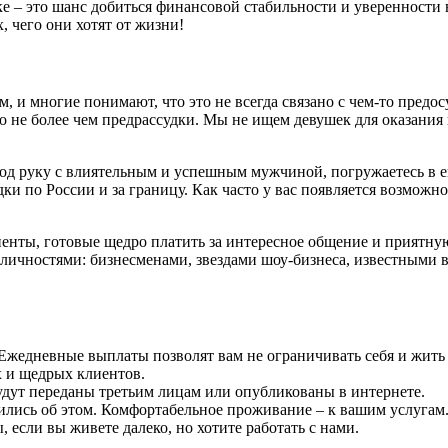
ке – это шанс добиться финансовой стабильности и уверенности 
 чего они хотят от жизни!
, и многие понимают, что это не всегда связано с чем-то предо
 это не более чем предрассудки. Мы не ищем девушек для оказа
 под руку с влиятельным и успешным мужчиной, погружаетесь в 
и по России и за границу. Как часто у вас появляется возможно
иенты, готовые щедро платить за интересное общение и приятну
чностями: бизнесменами, звездами шоу-бизнеса, известными вр
 Ежедневные выплаты позволят вам не ограничивать себя и жить
х и щедрых клиентов.
дут переданы третьим лицам или опубликованы в интернете.
ились об этом. Комфортабельное проживание – к вашим услугам
если вы живете далеко, но хотите работать с нами.