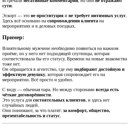
встречали
негативные комментарии
, но они
не отражают
сути
.
Эскорт — это
не проституция
и
не требует интимных услуг
.
Здесь всё основано на
сопровождении клиента
на
мероприятиях и в деловых поездках.
Пример:
Влиятельному мужчине необходимо появиться на важном
приёме, но у него нет подходящей спутницы, которая
соответствовала бы его статусу. Времени на новые знакомства
тоже нет.
Он обращается в агентство, где ему
подбирают достойную и
эффектную девушку
, которая сопровождает его на
мероприятии. Всё просто и удобно.
С виду — обычная пара. Но между сторонами
всегда есть
чёткие договорённости
.
Это услуга для
состоятельных клиентов
, и здесь нет
случайных людей.
Они понимают, за что платят:
за комфорт, общество,
презентабельность и статус
.