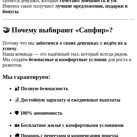
Ценятся девушки, которые
сочетают внешность и ум
.
Именно такие получают
лучшие предложения, подарки и
бонусы
.
🤝 Почему выбирают «Сапфир»?
Потому что мы
заботимся о своих девушках
и
ведём их к
успеху
.
Наша команда — это надёжный тыл, который всегда рядом.
Мы создаём
безопасные и комфортные условия
для роста и
развития.
Мы гарантируем:
🔐
Полную безопасность
💰
Достойную зарплату и ежедневные выплаты
🛡
100% анонимность
🏡
Бесплатное жильё с комфортными условиями
🚚
Помощь с переездом и компенсация проезда