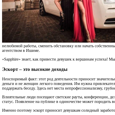
нелюбимой работы, сменить обстановку или начать собственны
агентством в Ишиме.
«Sapphire» знает, как привести девушек к вершинам успеха! М
Эскорт – это высокие доходы
Неоспоримый факт: этот род деятельности приносит значитель
деньги и не женщин легкого поведения. Им нужна привлекатель
поддержать беседу. Здесь нет места непрофессионализму, гру
Влиятельные люди посещают светские рауты, конференции, дел
статус. Появление на публике в одиночестве может породить 
Именно поэтому эскорт приносит девушкам солидный заработок