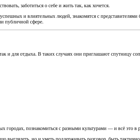
вовать, заботиться о себе и жить так, как хочется.
успешных и влиятельных людей, знакомятся с представителями би
ли публичной сфере.
так и для отдыха. В таких случаях они приглашают спутницу со
ых городах, познакомиться с разными культурами — и всё это в
шо выглядеть, но и уметь поддерживать разговор, быть тактичн