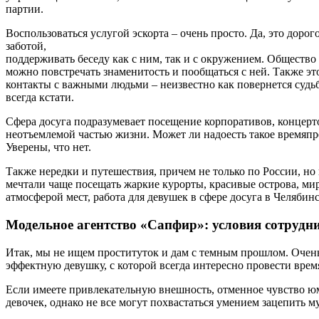
партии.
Воспользоваться услугой эскорта – очень просто. Да, это дор
заботой,
поддерживать беседу как с ним, так и с окружением. Общество в
можно повстречать знаменитость и пообщаться с ней. Также эт
контакты с важными людьми – неизвестно как повернется судьб
всегда кстати.
Сфера досуга подразумевает посещение корпоративов, концертов
неотъемлемой частью жизни. Может ли надоесть такое времяп
Уверены, что нет.
Также нередки и путешествия, причем не только по России, но
мечтали чаще посещать жаркие курорты, красивые острова, ми
атмосферой мест, работа для девушек в сфере досуга в Челябин
Модельное агентство «Сапфир»: условия сотрудн
Итак, мы не ищем проституток и дам с темным прошлом. Очень
эффектную девушку, с которой всегда интересно провести врем
Если имеете привлекательную внешность, отменное чувство юм
девочек, однако не все могут похвастаться умением зацепить 