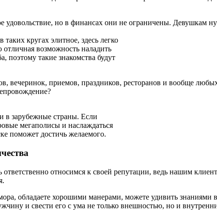
огое удовольствие, но в финансах они не ограничены. Девушкам 
 таких кругах элитное, здесь легко
о отличная возможность наладить
а, поэтому такие знакомства будут
, вечеринок, приемов, праздников, ресторанов и вообще любых з
репровождение?
 и в зарубежные страны. Если
ровые мегаполисы и наслаждаться
ске поможет достичь желаемого.
ичества
 ответственно относимся к своей репутации, ведь нашим клиен
я.
ора, обладаете хорошими манерами, можете удивить знаниями в
мужчину и свести его с ума не только внешностью, но и внутренн