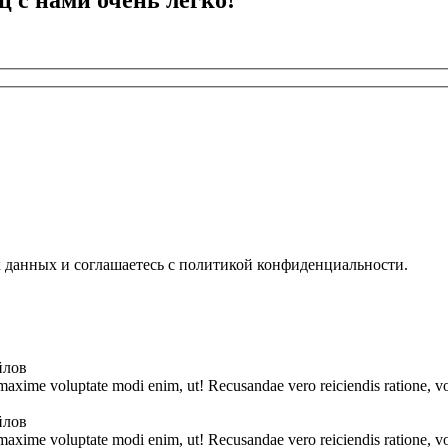
ц с нами очень легко!
х данных и соглашаетесь с политикой конфиденциальности.
йлов
 maxime voluptate modi enim, ut! Recusandae vero reiciendis ratione, vo
йлов
 maxime voluptate modi enim, ut! Recusandae vero reiciendis ratione, vo