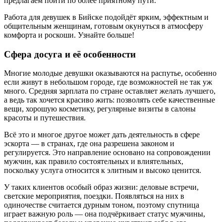
предлагаем пойти по более приятному пути.
Работа для девушек в Бийске подойдёт ярким, эффектным и
общительным женщинам, готовым окунуться в атмосферу
комфорта и роскоши. Узнайте больше!
Сфера досуга и её особенности
Многие молодые девушки оказываются на распутье, особенно
если живут в небольшом городе, где возможностей не так уж
много. Средняя зарплата по стране оставляет желать лучшего,
а ведь так хочется красиво жить: позволять себе качественные
вещи, хорошую косметику, регулярные визиты в салоны
красоты и путешествия.
Всё это и многое другое может дать деятельность в сфере
эскорта — в странах, где она разрешена законом и
регулируется. Это направление основано на сопровождении
мужчин, как правило состоятельных и влиятельных,
поскольку услуга относится к элитным и высоко ценится.
У таких клиентов особый образ жизни: деловые встречи,
светские мероприятия, поездки. Появляться на них в
одиночестве считается дурным тоном, поэтому спутница
играет важную роль — она подчёркивает статус мужчины,