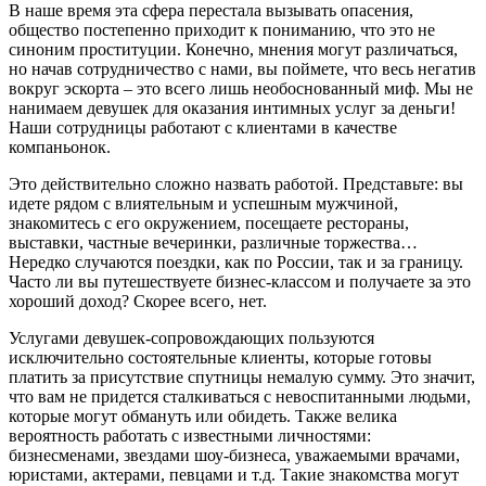
В наше время эта сфера перестала вызывать опасения,
общество постепенно приходит к пониманию, что это не
синоним проституции. Конечно, мнения могут различаться,
но начав сотрудничество с нами, вы поймете, что весь негатив
вокруг эскорта – это всего лишь необоснованный миф. Мы не
нанимаем девушек для оказания интимных услуг за деньги!
Наши сотрудницы работают с клиентами в качестве
компаньонок.
Это действительно сложно назвать работой. Представьте: вы
идете рядом с влиятельным и успешным мужчиной,
знакомитесь с его окружением, посещаете рестораны,
выставки, частные вечеринки, различные торжества…
Нередко случаются поездки, как по России, так и за границу.
Часто ли вы путешествуете бизнес-классом и получаете за это
хороший доход? Скорее всего, нет.
Услугами девушек-сопровождающих пользуются
исключительно состоятельные клиенты, которые готовы
платить за присутствие спутницы немалую сумму. Это значит,
что вам не придется сталкиваться с невоспитанными людьми,
которые могут обмануть или обидеть. Также велика
вероятность работать с известными личностями:
бизнесменами, звездами шоу-бизнеса, уважаемыми врачами,
юристами, актерами, певцами и т.д. Такие знакомства могут